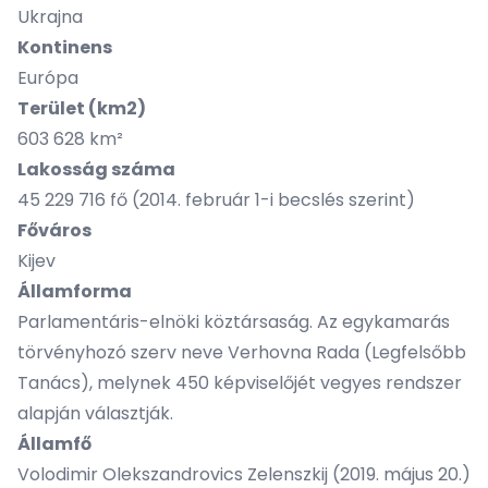
Ukrajna
Kontinens
Európa
Terület (km2)
603 628 km²
Lakosság száma
45 229 716 fő (2014. február 1-i becslés szerint)
Főváros
Kijev
Államforma
Parlamentáris-elnöki köztársaság. Az egykamarás
törvényhozó szerv neve Verhovna Rada (Legfelsőbb
Tanács), melynek 450 képviselőjét vegyes rendszer
alapján választják.
Államfő
Volodimir Olekszandrovics Zelenszkij (2019. május 20.)