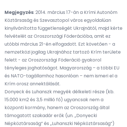
Megjegyzés
: 2014. március 17-án a Krími Autonóm
Köztársaság és Szevasztopol város egyoldalúan
kinyilvánította függetlenségét Ukrajnától, majd kérte
felvételét az Oroszországi Föderációba, amit ez
utóbbi március 21-én elfogadott. Ezt követően - a
nemzetközi jogilag Ukrajnához tartozó Krím területe
felett - az Oroszországi Föderáció gyakorol
tényleges joghatóságot. Magyarország – a többi EU
és NATO-tagállamhoz hasonlóan – nem ismeri el a
Krím orosz annektálását.
Donyeck és Luhanszk megyék délkeleti része (kb.
15.000 km2 és 3,5 millió fő) ugyancsak nem a
központi kormány, hanem az Oroszország által
támogatott szakadár erők (un. „Donyecki
Népköztársaság” és „Luhanszki Népköztársaság”)