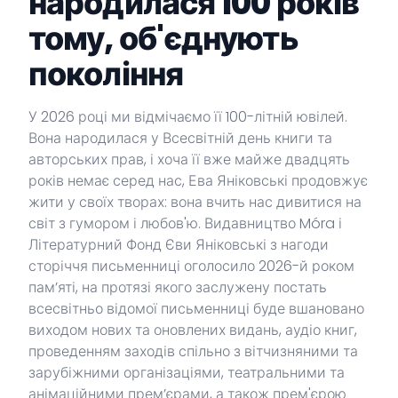
народилася 100 років
тому, об'єднують
покоління
У 2026 році ми відмічаємо її 100-літній ювілей.
Вона народилася у Всесвітній день книги та
авторських прав, і хоча її вже майже двадцять
років немає серед нас, Ева Яніковські продовжує
жити у своїх творах: вона вчить нас дивитися на
світ з гумором і любов'ю. Видавництво Móra і
Літературний Фонд Єви Яніковські з нагоди
сторіччя письменниці оголосило 2026-й роком
пам’яті, на протязі якого заслужену постать
всесвітньо відомої письменниці буде вшановано
виходом нових та оновлених видань, аудіо книг,
проведенням заходів спільно з вітчизняними та
зарубіжними організаціями, театральними та
анімаційними прем’єрами, а також прем'єрою