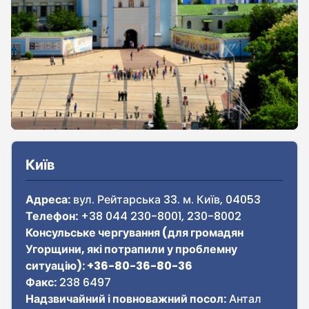
Sidebar
Київ
Адреса:
вул. Рейтарська 33. м. Київ, 04053
Телефон:
+38 044 230-8001, 230-8002
Консульське чергування (для громадян
Угорщини, які потрапили у проблемну
ситуацію): +36-80-36-80-36
Факс:
238 6497
Надзвичайний і повноважний посол:
Антал