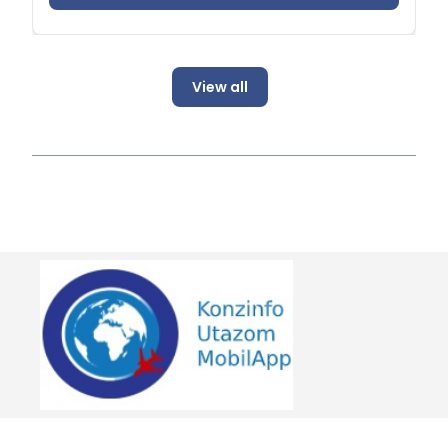
любов'ю. Видавництво Móra і Літературний
Фонд Єви Яніковські з нагоди сторіччя
письменниці оголосило 2026-й роком
пам’яті, на протязі якого заслужену постать
View all
всесвітньо відомої письменниці буде
вшановано виходом нових та оновлених
видань, аудіо книг, проведенням заходів
спільно з вітчизняними та зарубіжними
організаціями, театральними та
анімаційними прем’єрами, а також
прем'єрою хорового твору.