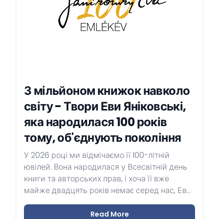
З мільйоном книжок навколо
світу - Твори Еви Яніковські,
яка народилася 100 років
тому, об'єднують покоління
У 2026 році ми відмічаємо її 100-літній
ювілей. Вона народилася у Всесвітній день
книги та авторських прав, і хоча її вже
майже двадцять років немає серед нас, Ева
Яніковські продовжує жити у своїх творах:
вона вчить нас дивитися на світ з гумором і
Read More