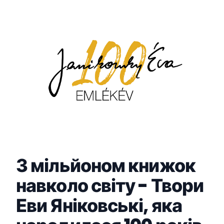
1 
П
Г
к
п
З мільйоном книжок
навколо світу - Твори
Еви Яніковські, яка