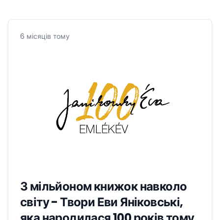
6 місяців тому
З мільйоном книжок навколо
світу - Твори Еви Яніковські,
яка народилася 100 років тому,