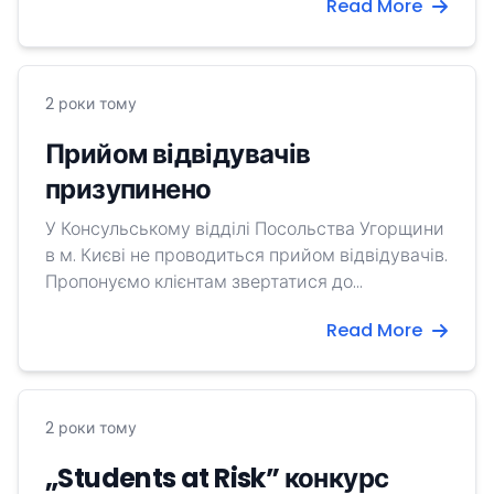
Read More
2 роки тому
Прийом відвідувачів
призупинено
У Консульському відділі Посольства Угорщини
в м. Києві не проводиться прийом відвідувачів.
Пропонуємо клієнтам звертатися до
Генерального консульства Угорщини в м.
Read More
Ужгород та до консульства в Берегові за
електронним адресом:
mission.ung{at}mfa.gov.hu i
mission.brg{at}mfa.gov.hu.
2 роки тому
„Students at Risk” конкурс