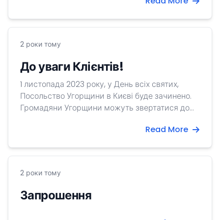
Read More
1999 року у Штаб-квартирі НАТО в Брюсселі
підняли національний прапор нашої
батьківщини. З тих пір Угорщина є активним та
відданим членом Альянсу, і разом із 31
2 роки тому
союзником працює заради підтримання та
зміцнення міжнародного миру і безпеки.
До уваги Клієнтів!
1 листопада 2023 року, у День всіх святих,
Посольство Угорщини в Києві буде зачинено.
Громадяни Угорщини можуть звертатися до
консульського відділу Посольства з нагальних
Read More
питань
2 роки тому
Запрошення