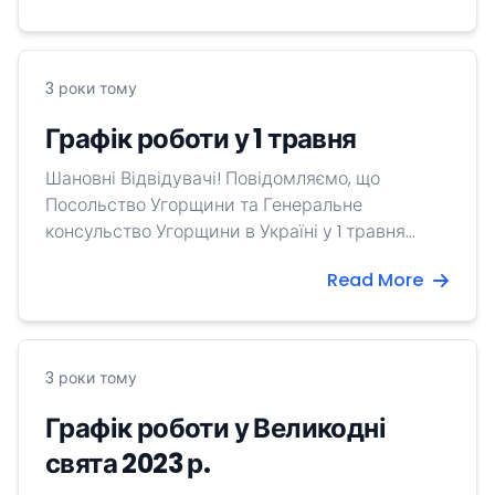
Сім’ї, в яких чоловіки служать в українській
армії або визнані зниклими безвісти чи
загинули в боях, змогли трішки відпочити.
3 роки тому
Графік роботи у 1 травня
Шановні Відвідувачі! Повідомляємо, що
Посольство Угорщини та Генеральне
консульство Угорщини в Україні у 1 травня
2023р. не працюватиме. Наші співробітники
Read More
працюють у режимі чергування.
3 роки тому
Графік роботи у Великодні
свята 2023 р.