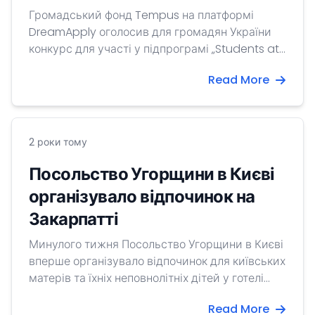
Громадський фонд Tempus на платформі
DreamApply оголосив для громадян України
конкурс для участі у підпрограмі „Students at
Risk” на весняне півріччя 2023/24 навчального
Read More
року.
2 роки тому
Посольство Угорщини в Києві
організувало відпочинок на
Закарпатті
Минулого тижня Посольство Угорщини в Києві
вперше організувало відпочинок для київських
матерів та їхніх неповнолітніх дітей у готелі
«Гелікон» на Закарпатті. У програмі взяли
Read More
участь 9 матерів та 11 дітей (віком 3-7 років).