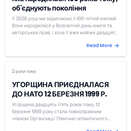
об'єднують покоління
У 2026 році ми відмічаємо її 100-літній ювілей.
Вона народилася у Всесвітній день книги та
авторських прав, і хоча її вже майже двадцять
років немає серед нас, Ева Яніковські
Read More
продовжує жити у своїх творах: вона вчить нас
дивитися на світ з гумором і любов'ю.
Видавництво Móra і Літературний Фонд Єви
Яніковські з нагоди сторіччя письменниці
2 роки тому
оголосило 2026-й роком пам’яті, на протязі
якого заслужену постать всесвітньо відомої
УГОРЩИНА ПРИЄДНАЛАСЯ
письменниці буде вшановано виходом нових
ДО НАТО 12 БЕРЕЗНЯ 1999 Р.
та оновлених видань, аудіо книг, проведенням
заходів спільно з вітчизняними та
Угорщина двадцять п’ять років тому, 12
зарубіжними організаціями, театральними та
березня 1999 року стала повноправним
анімаційними прем’єрами, а також прем'єрою
членом Організації Північно-атлантичного
хорового твору.
договору (НАТО). Через чотири дні, 16 березня