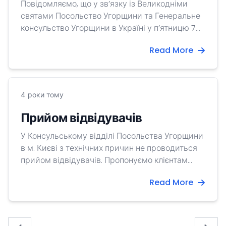
Повідомляємо, що у зв’язку із Великодніми
святами Посольство Угорщини та Генеральне
консульство Угорщини в Україні у п’ятницю 7
квітня 2023 р. та у понеділок 10 квітня 2023р. не
Read More
працюватиме. Наші співробітники працюють у
режимі чергування.
4 роки тому
Прийом відвідувачів
У Консульському відділі Посольства Угорщини
в м. Києві з технічних причин не проводиться
прийом відвідувачів. Пропонуємо клієнтам
звертатися до Генерального консульства
Read More
Угорщини в м. Ужгород за електронним
адресом: mission.ung[at]mfa.gov.hu.