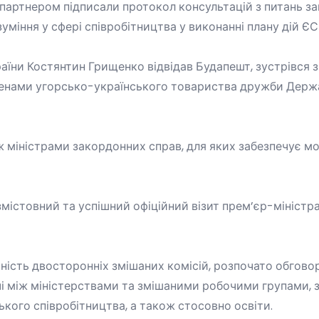
м партнером підписали протокол консультацій з питань за
іння у сфері співробітництва у виконанні плану дій
Є
раїни Костянтин Грищенко відвідав Будапешт, зустрівся 
ленами угорсько-українського товариства дружби Держа
ж міністрами закордонних справ, для яких забезпечує мо
містовний та успішний офіційний візит прем’єр-мініст
ність двосторонніх змішаних комісій, розпочато обговор
річі між міністерствами та змішаними робочими групами,
кого співробітництва, а також стосовно освіти.