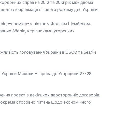
кордонних справ на 2012 та 2013 рік між двома
С
щодо лібералізації візового режиму
для
України
.
з віце-прем
’
єр-міністром
Жолтом Шемйеном,
вних Зборів, керівниками угорських
жливість головування України в ОБСЄ та безліч
ра України Миколи Азарова до Угорщини 27-28
ення проектів декількох двосторонніх договорів.
 зокрема стосовно питань щодо економічного,