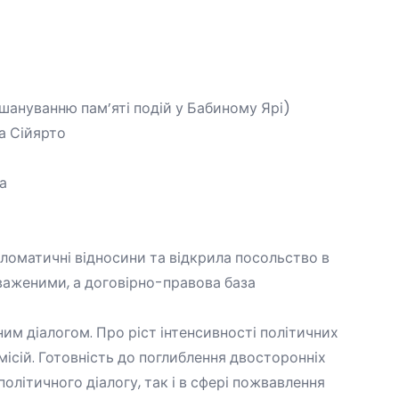
шануванню пам’яті подій у Бабиному Ярі)
а Сійярто
на
пломатичні відносини та відкрила посольство в
оваженими, а договірно-правова база
м діалогом. Про ріст інтенсивності політичних
місій. Готовність до поглиблення двосторонніх
політичного діалогу, так і в сфері пожвавлення