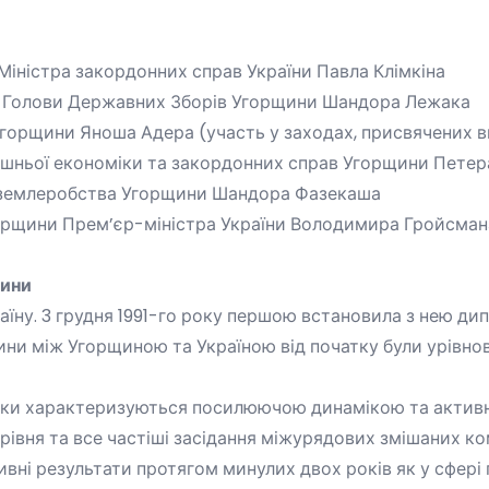
Міністра закордонних справ України Павла Клімкіна
ика Голови Державних Зборів Угорщини Шандора Лежака
 Угорщини Яноша Адера (участь у заходах, присвячених в
внішньої економіки та закордонних справ Угорщини Петер
ра землеробства Угорщини Шандора Фазекаша
Угорщини Прем’єр-міністра України Володимира Гройсма
сини
аїну
.
3 грудня 1991-го року першою встановила з нею ди
осини між Угорщиною та Україною від початку були урівн
нки характеризуються посилюючою динамікою та активни
 рівня та все частіші засідання міжурядових змішаних ко
тивні результати протягом минулих двох років як у сфері 