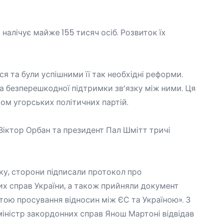
налічує майже 155 тисяч осіб. Розвиток їх
я та були успішними її так необхідні реформи.
 безперешкодної підтримки зв’язку між ними. Ця
ом угорських політичних партій.
 Віктор Орбан та президент Пал Шмітт тричі
оку, сторони підписали протокол про
их справ України, а також прийняли документ
тою просування відносин між ЄС та Україною». З
міністр закордонних справ Янош Мартоні відвідав