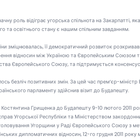
ну роль відіграє угорська спільнота на Закарпатті, яка 
ого та освітнього стану є нашим спільним завданням.
їни зміцнювалась, її демократичний розвиток розкривавс
ння відносин між Україною та Європейським Союзом та
ства Європейського Союзу, та підтримується консенсус
лось безліч позитивних змін. За цей час прем’єр-міністр
країнського парламенту здійснив візит до Будапешту.
и Костянтина Грищенка до Будапешту 9-10 лютого 2011 р
прав Угорської Республіки та Міністерством закордонн
головування Угорщини у Раді Європейського Союзу з ме
нських дипломатичних відносин, 12-го грудня 2011 року 