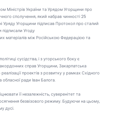
том Міністрів України та Урядом Угорщини про
ичного сполучення
, який набрав чинності 25
ені Уряду Угорщини підписав Протокол про сталий
и підписали Угоду
них матеріалів між Російською Федерацією та
літиці сусідства, і з угорського боку є
 закордонних справ Угорщини, Закарпатська
реалізації проектів з розвитку у рамках Східного
обласної ради Іван Балога.
нювати її незалежність, суверенітет та
досягнення безвізового режиму. Будуючи на цьому,
у дусі.