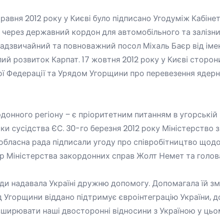
равня 2012 року у Києві було підписано
Угоду
між Кабіне
 через державний кордон для автомобільного та залізн
і надзвичайний та повноважний посол Міхаль Баєр від ім
ий розвиток Карпат. 17 жовтня 2012 року у Києві сторон
кої Федерації та Урядом Угорщини про перевезення ядер
нного регіону – є пріоритетним питанням в угорській по
ки сусідства ЄС. 30-го березня 2012 року Міністерство
обласна рада підписали угоду про співробітництво щодо 
 Міністерства закордонних справ Жолт Немет та голова 
 надавала Україні дружню допомогу. Допомагала їй зміц
д Угорщини віддано підтримує євроінтеграцію України, 
ширювати наші двосторонні відносини з Україною у цьом