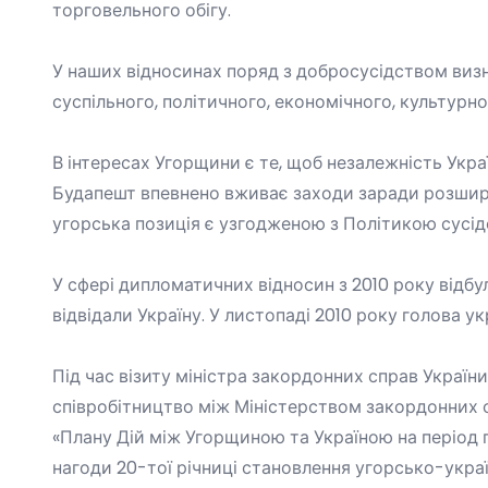
торговельного обігу.
У наших відносинах поряд з добросусідством визнач
суспільного, політичного, економічного, культурн
В інтересах Угорщини є те, щоб незалежність Укра
Будапешт впевнено вживає заходи заради розшире
угорська позиція є узгодженою з Політикою сусід
У сфері дипломатичних відносин з 2010 року відбу
відвідали Україну. У листопаді 2010 року голова у
Під час візиту міністра закордонних справ Україн
співробітництво між Міністерством закордонних с
«Плану Дій між Угорщиною та Україною на період 
нагоди 20-тої річниці становлення угорсько-украї