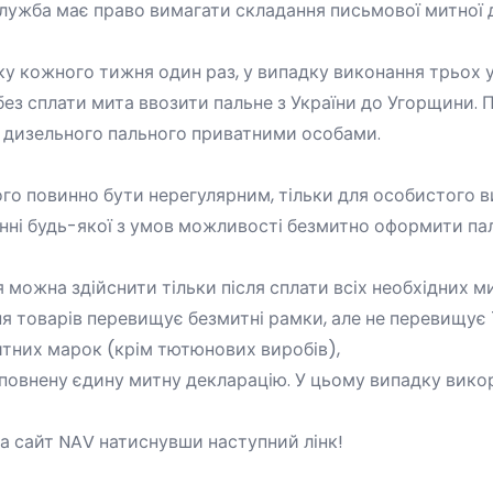
 служба має право вимагати складання письмової митної 
оку кожного тижня один раз, у випадку виконання трьох 
без сплати мита ввозити пальне з України до Угорщини. 
і дизельного пального приватними особами.
го повинно бути нерегулярним, тільки для особистого ви
нні будь-якої з умов можливості безмитно оформити па
можна здійснити тільки після сплати всіх необхідних мит
ня товарів перевищує безмитні рамки, але не перевищує 
тних марок (крім тютюнових виробів),
заповнену єдину митну декларацію. У цьому випадку вико
 сайт NAV натиснувши наступний лінк!