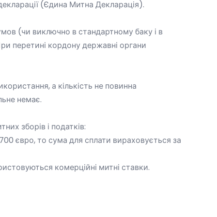
декларації (Єдина Митна Декларація).
умов (чи виключно в стандартному баку і в
При перетині кордону державні органи
користання, а кількість не повинна
льне немає.
них зборів і податків:
700 євро, то сума для сплати вираховується за
ристовуються комерційні митні ставки.