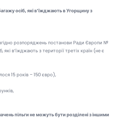
агажу осіб, які в’їжджають в Угорщину з
 згідно розпоряджень постанови Ради Європи №
 які в’їжджають з території третіх країн (не є
ося 15 років – 150 євро),
унків,
начень пільги не можуть бути розділені з іншими