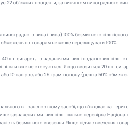
щує 22 об’ємних проценти, за винятком виноградного вина
м виноградного вина і пива) 100% безмитного кількісн
их обмежень по товарам не може перевищувати 100%.
40 шт. сигарет, то надання митних і податкових пільг ст
ові пільги вже не стосуються. Якщо ввозиться 20 шт. сиг
, або 10 папірос, або 25 грам тютюну (решта 50% обмежен
пального в транспортному засобі, що в’їжджає на терито
вище зазначених митних пільг пильно перевіряє Націона
ованість безмитного ввезення. Якщо підчас ввезення то