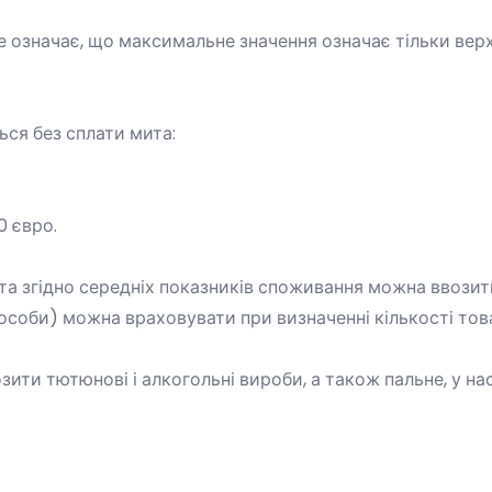
 означає, що максимальне значення означає тільки верх
ься без сплати мита:
0 євро.
та згідно середніх показників споживання можна ввозит
особи) можна враховувати при визначенні кількості това
ити тютюнові і алкогольні вироби, а також пальне, у на