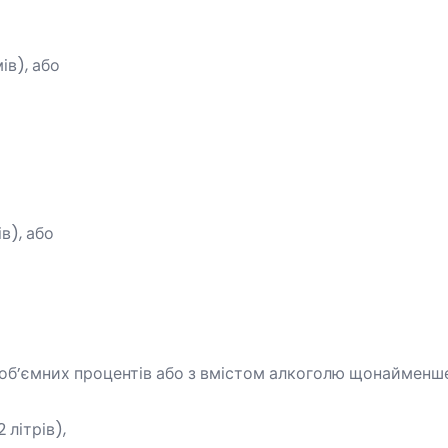
ів), або
в), або
 об’ємних процентів або з вмістом алкоголю щонайменше 
 літрів),