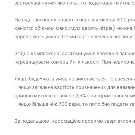
застосування митних пільг, то податкова і митна
На підставі нових правил з березня місяця 2012 р
каністрі об’ємом максимум десять літрів) можна 
перевіряють умови безмитного ввезення бензину 
Згідно комплексної системи умов ввезення пально
перевищувати комерційні кількості. При невикона
Якщо будь-яка з умов не виконується, то ввезення 
- якщо загальна вартість призначених для ввезен
єдиною митною ставкою 2,5% з використанням ми
- якщо більше ніж 700 євро, то потрібно подати 
За подальшою інформацією просимо звертатися на