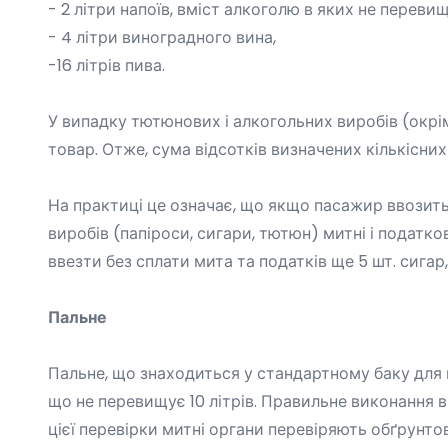
- 2 літри напоїв, вміст алкоголю в яких не переви
- 4 літри виноградного вина,
-16 літрів пива.
У випадку тютюнових і алкогольних виробів (окрі
товар. Отже, сума відсотків визначених кількісн
На практиці це означає, що якщо пасажир ввозить 
виробів (папіроси, сигари, тютюн) митні і податк
ввезти без сплати мита та податків ще 5 шт. сигар
Пальне
Пальне, що знаходиться у стандартному баку для 
що не перевищує 10 літрів. Правильне виконання 
цієї перевірки митні органи перевіряють обґрунт