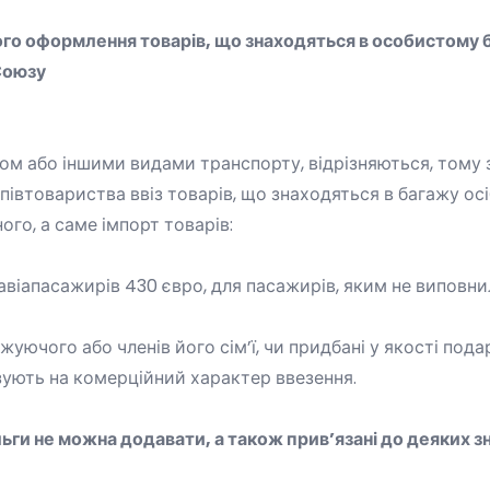
го оформлення товарів, що знаходяться в особистому б
Союзу
ом або іншими видами транспорту, відрізняються, тому
втовариства ввіз товарів, що знаходяться в багажу осіб,
го, а саме імпорт товарів:
віапасажирів 430 євро, для пасажирів, яким не виповнил
ючого або членів його сім’ї, чи придбані у якості подар
азують на комерційний характер ввезення.
льги не можна додавати, а також прив’язані до деяких з