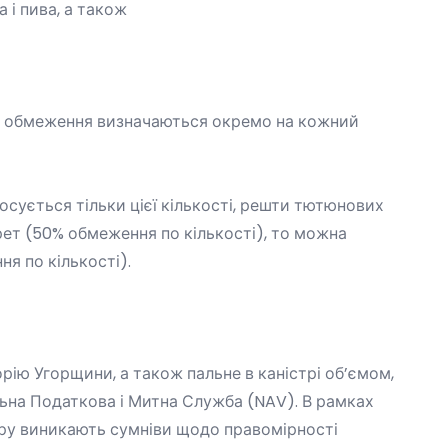
 і пива, а також
ого обмеження визначаються окремо на кожний
осується тільки цієї кількості, решти тютюнових
арет (50% обмеження по кількості), то можна
ня по кількості).
рію Угорщини, а також пальне в каністрі об’ємом,
льна Податкова і Митна Служба (NAV). В рамках
вару виникають сумніви щодо правомірності