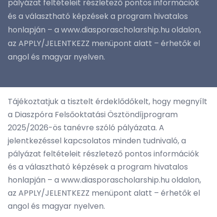
pályázat feltételeit részletező pontos információk
és a választható képzések a program hivatalos
honlapján – a www.diasporascholarship.hu oldalon,
az APPLY/JELENTKEZZ menüpont alatt – érhetők el
angol és magyar nyelven.
Tájékoztatjuk a tisztelt érdeklődőkelt, hogy megnyílt
a Diaszpóra Felsőoktatási Ösztöndíjprogram
2025/2026-ös tanévre szóló pályázata. A
jelentkezéssel kapcsolatos minden tudnivaló, a
pályázat feltételeit részletező pontos információk
és a választható képzések a program hivatalos
honlapján – a
www.diasporascholarship.hu
oldalon,
az APPLY/JELENTKEZZ menüpont alatt – érhetők el
angol és magyar nyelven.