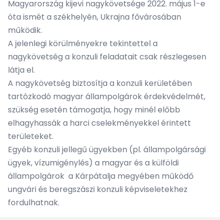
Magyarország kijevi nagykövetsége 2022. május 1-e
óta ismét a székhelyén, Ukrajna fővárosában
működik.
A jelenlegi körülményekre tekintettel a
nagykövetség a konzuli feladatait csak részlegesen
látja el.
A nagykövetség biztosítja a konzuli kerületében
tartózkodó magyar állampolgárok érdekvédelmét,
szükség esetén támogatja, hogy minél előbb
elhagyhassák a harci cselekményekkel érintett
területeket.
Egyéb konzuli jellegű ügyekben (pl. állampolgársági
ügyek, vízumigénylés) a magyar és a külföldi
állampolgárok a Kárpátalja megyében működő
ungvári és beregszászi konzuli képviseletekhez
fordulhatnak.