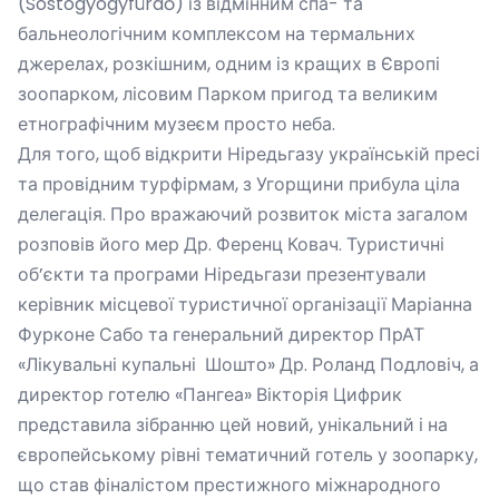
(Sóstógyógyfürdő) із відмінним спа- та
бальнеологічним комплексом на термальних
джерелах, розкішним, одним із кращих в Європі
зоопарком, лісовим Парком пригод та великим
етнографічним музеєм просто неба.
Для того, щоб відкрити Ніредьгазу українській пресі
та провідним турфірмам, з Угорщини прибула ціла
делегація. Про вражаючий розвиток міста загалом
розповів його мер Др. Ференц Ковач. Туристичні
об’єкти та програми Ніредьгази презентували
керівник місцевої туристичної організації Маріанна
Фурконе Сабо та генеральний директор ПрАТ
«Лікувальні купальні Шошто» Др. Роланд Подловіч, а
директор готелю «Пангеа» Вікторія Цифрик
представила зібранню цей новий, унікальний і на
європейському рівні тематичний готель у зоопарку,
що став фіналістом престижного міжнародного