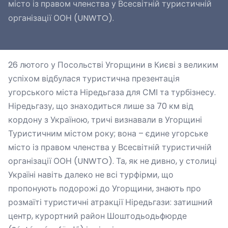
місто із правом членства у Всесвітній туристичній
організації ООН (UNWTO).
26 лютого у Посольстві Угорщини в Києві з великим
успіхом відбулася туристична презентація
угорського міста Ніредьгаза для СМІ та турбізнесу.
Ніредьгазу, що знаходиться лише за 70 км від
кордону з Україною, тричі визнавали в Угорщині
Туристичним містом року; вона – єдине угорське
місто із правом членства у Всесвітній туристичній
організації ООН (UNWTO). Та, як не дивно, у столиці
Україні навіть далеко не всі турфірми, що
пропонують подорожі до Угорщини, знають про
розмаїті туристичні атракції Ніредьгази: затишний
центр, курортний район Шоштодьодьфюрде