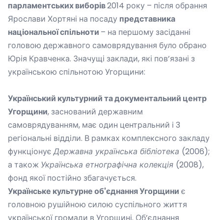
парламентських виборів
2014 року – після обрання
Ярослави Хортяні на посаду
представника
національної спільноти
– на першому засіданні
головою державного самоврядування було обрано
Юрія Кравченка. Значущі заклади, які пов’язані з
українською спільнотою Угорщини:
Український культурний та документальний центр
Угорщини
, заснований державним
самоврядуванням, має один центральний і 3
регіональні відділи. В рамках комплексного закладу
функціонує
Державна українська бібліотека
(2006);
а також
Українська етнографічна колекція
(2008),
фонд якої постійно збагачується.
Українське культурне об'єднання Угорщини
є
головною рушійною силою суспільного життя
української громади в Угорщині. Об’єднання