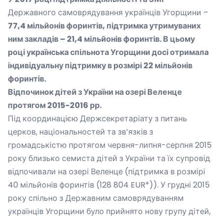
Державного самоврядування українців Угорщини –
77,4
мільйонів форинтів
,
підтримка утримуваних
ним закладів –
21,4
мільйонів форинтів
.
В цьому
році українська спільнота Угорщини досі отримала
індивідуальну підтримку в розмірі
22
мільйонів
форинтів.
Відпочинок дітей з України на озері Веленце
протягом 2015-2016 рр
.
Під координацією Держсекретаріату з питань
церков, національностей та зв’язків з
громадськістю протягом червня-липня-серпня 2015
року близько семиста дітей з України та їх супровід
відпочивали на озері Веленце (підтримка в розмірі
40 мільйонів форинтів (128 804 EUR
*
)). У грудні 2015
року спільно з Державним самоврядуванням
українців Угорщини було прийнято нову групу дітей,