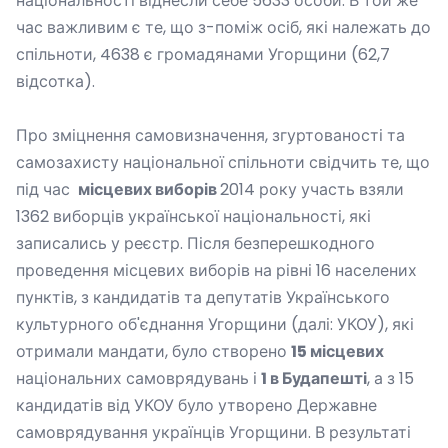
національності віднесли себе 5633 особи. В той же
час важливим є те, що з-поміж осіб, які належать до
спільноти, 4638 є громадянами Угорщини (62,7
відсотка).
Про зміцнення самовизначення, згуртованості та
самозахисту національної спільноти свідчить те, що
під час
місцевих виборів
2014 року участь взяли
1362 виборців української національності, які
записались у реєстр. Після безперешкодного
проведення місцевих виборів на рівні 16 населених
пунктів, з кандидатів та депутатів Українського
культурного об'єднання Угорщини (далі: УКОУ), які
отримали мандати, було створено
15 місцевих
національних самоврядувань і
1 в Будапешті
, а з 15
кандидатів від УКОУ було утворено Державне
самоврядування українців Угорщини. В результаті