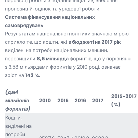
перевірці роботи з подання ініціатив, внесення
пропозицій, оцінок та урядової роботи.
Система фінансування національних
самоврядувань
Результатам національної політики значною мірою
сприяло те, що кошти, які
в бюджеті на 2017 рік
виділені на потреби національних меншин,
перевищили
8,6 мільярда
форинтів, що у порівнянні
з 3,58 мільярдами форинтів у 2010 році, означає
зріст на
142 %
.
(
дані
2015-2017
мільйонів
2010
2015
2016
2017
(%)
форинтів
)
Кошти,
виділені на
потреби