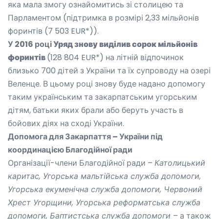
яка мала змогу ознайомитись зі столицею та
Парламентом (підтримка в розмірі 2,33 мільйонів
форинтів (7 503 EUR*)).
У 2016 році
Уряд знову виділив сорок мільйонів
форинтів
(128 804 EUR
*
) на літній відпочинок
близько 700 дітей з України та їх супроводу на озері
Веленце. В цьому році знову буде надано допомогу
таким українським та закарпатським угорським
дітям, батьки яких брали або беруть участь в
бойових діях на сході України.
Допомога для Закарпаття – України під
координацією Благодійної ради
Організації-члени Благодійної ради –
Католицький
каритас
, Угорська мальтійська служба допомоги
,
Угорська екуменічна служба допомоги
,
Червоний
Хрест Угорщини, Угорська реформатська служба
допомоги, Баптистська служба допомоги
– а також