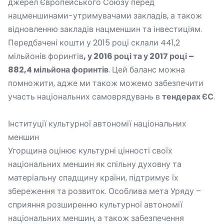
джерел Європейського Союзу перед
нацменшинами-утримувачами закладів, а також
відновленню закладів нацменшин та інвестиціям.
Передбачені кошти у 2015 році склали 441,2
мільйонів форинтів
,
у
2016
році та у
2017
році –
882,4
мільйона форинтів
. Цей баланс можна
помножити, адже ми також можемо забезпечити
участь національних самоврядувань в
тендерах ЄС
.
Інституції культурної автономії національних
меншин
Угорщина оцінює культурні цінності своїх
національних меншин як спільну духовну та
матеріальну спадщину країни, підтримує їх
збереження та розвиток. Особлива мета Уряду –
сприяння розширенню культурної автономії
національних меншин, а також забезпечення