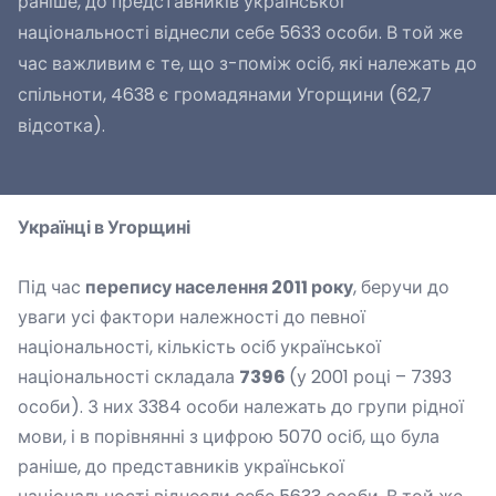
раніше, до представників української
національності віднесли себе 5633 особи. В той же
час важливим є те, що з-поміж осіб, які належать до
спільноти, 4638 є громадянами Угорщини (62,7
відсотка).
Українці в Угорщині
Під час
перепису населення 2011 року
, беручи до
уваги усі фактори належності до певної
національності, кількість осіб української
національності складала
7396
(у 2001 році – 7393
особи). З них 3384 особи належать до групи рідної
мови, і в порівнянні з цифрою 5070 осіб, що була
раніше, до представників української