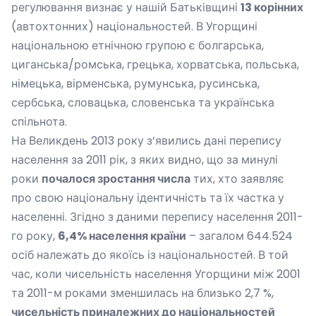
регулювання визнає у нашій Батьківщині
13 корінних
(автохтонних) національностей. В Угорщині
національною етнічною групою є болгарська,
циганська/ромська, грецька, хорватська, польська,
німецька, вірменська, румунська, русинська,
сербська, словацька, словенська та українська
спільнота.
На Великдень 2013 року з’явились дані перепису
населення за 2011 рік, з яких видно, що за минулі
роки
почалося зростання числа
тих, хто заявляє
про свою національну ідентичність та їх частка у
населенні. Згідно з даними перепису населення 2011-
го року,
6,4% населення країни
– загалом 644.524
осіб належать до якоїсь із національностей. В той
час, коли чисельність населення Угорщини між 2001
та 2011-м роками зменшилась на близько 2,7 %,
чисельність приналежних до національностей