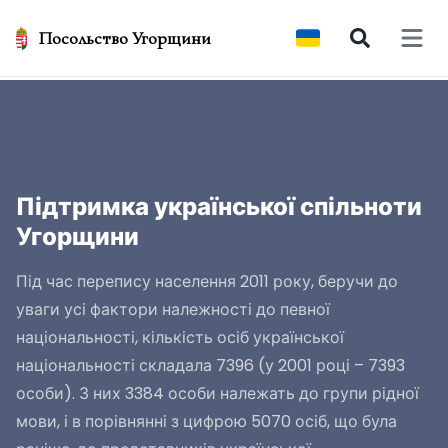
Посольство Угорщини
Open 
Підтримка української спільноти
Угорщини
Під час перепису населення 2011 року, беручи до
уваги усі фактори належності до певної
національності, кількість осіб української
національності складала 7396 (у 2001 році – 7393
особи). З них 3384 особи належать до групи рідної
мови, і в порівнянні з цифрою 5070 осіб, що була