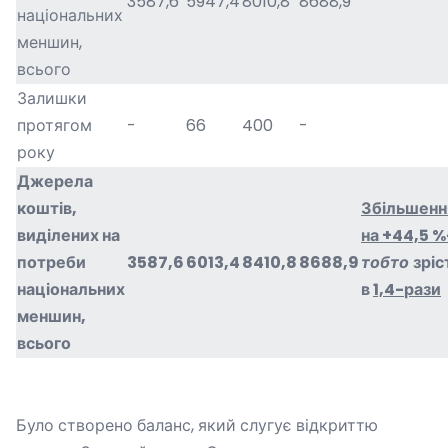
3587,6
5947,4
8010,8
8688,9
національних
меншин,
всього
Залишки
протягом
-
66
400
-
року
Джерела
коштів,
Збільшенн
виділених на
на
+44,5 %
потреби
3587,6
6013,4
8410,8
8688,9
тобто
зріс
національних
в
1,4-
рази
меншин,
всього
Було створено баланс, який слугує відкриттю